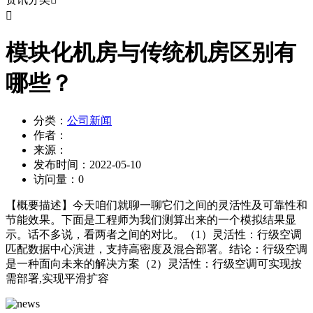

模块化机房与传统机房区别有
哪些？
分类：
公司新闻
作者：
来源：
发布时间：
2022-05-10
访问量：
0
【概要描述】
今天咱们就聊一聊它们之间的灵活性及可靠性和
节能效果。下面是工程师为我们测算出来的一个模拟结果显
示。话不多说，看两者之间的对比。（1）灵活性：行级空调
匹配数据中心演进，支持高密度及混合部署。结论：行级空调
是一种面向未来的解决方案（2）灵活性：行级空调可实现按
需部署,实现平滑扩容