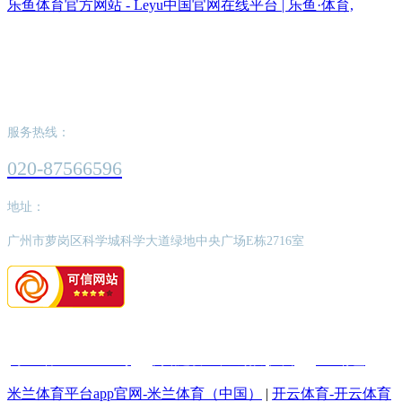
乐鱼体育官方网站 - Leyu中国官网在线平台 | 乐鱼·体育,
乐鱼体育官方网站 - Leyu中国官网在线平台 |
乐鱼·体育,
服务热线：
020-87566596
地址：
广州市萝岗区科学城科学大道绿地中央广场E栋2716室
版权所有：乐鱼体育官方网站 - Leyu中国官网在线平台 | 乐鱼·体育,
粤ICP备2022062526号
网站建设：中企动力
广州
SEO标签
米兰体育平台app官网-米兰体育（中国）
|
开云体育-开云体育