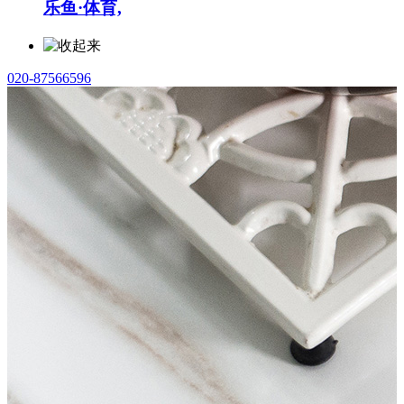
乐鱼·体育,
020-87566596