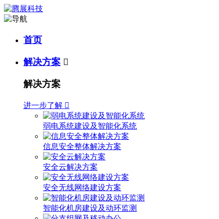
首页
解决方案

解决方案
进一步了解

弱电系统建设及智能化系统
信息安全整体解决方案
安全云解决方案
安全无线网络建设方案
智能化机房建设及动环监测